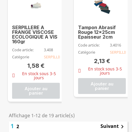
SERPILLERE A
Tampon Abrasif
FRANGE VISCOSE
Rouge 12x25cm
ECOLOGIQUE A VIS
Epaisseur 2cm
160gr
Code article:
3.4016
Code article:
3.408
Catégorie
SERPILLIERE
Catégorie
SERPILLIERE
2,13 €
1,58 €
En stock sous 3-5
jours
En stock sous 3-5
jours
Ajouter au
panier
Ajouter au
panier
Affichage 1-12 de 19 article(s)
1
Suivant
2
