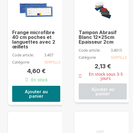
Frange microfibre
Tampon Abrasif
40 cm poches et
Blanc 12x25cm
languettes avec 2
Epaisseur 2cm
œillets
Code article:
3.4015
Code article:
3.407
Catégorie
SERPILLIERE
Catégorie
SERPILLIERE
2,13 €
4,60 €
En stock sous 3-5
jours
En stock
Ajouter au
Ajouter au
panier
panier