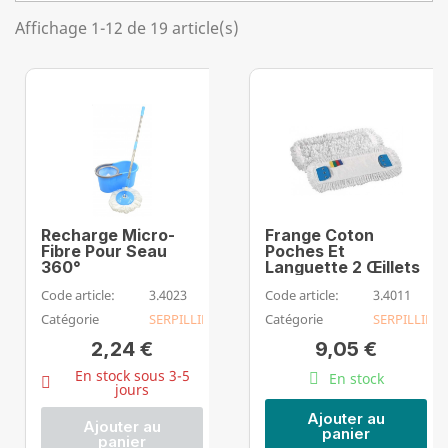
Affichage 1-12 de 19 article(s)
Recharge Micro-
Frange Coton
Fibre Pour Seau
Poches Et
360°
Languette 2 Œillets
Code article:
3.4023
Code article:
3.4011
Catégorie
SERPILLIERE
Catégorie
SERPILLIERE
2,24 €
9,05 €
En stock sous 3-5
En stock
jours
Ajouter au
Ajouter au
panier
panier