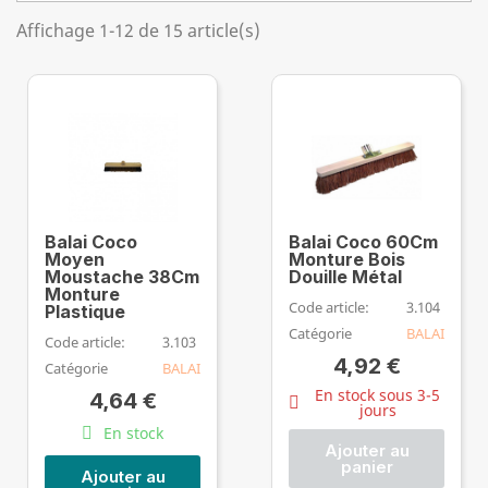
Affichage 1-12 de 15 article(s)
Balai Coco
Balai Coco 60Cm
Moyen
Monture Bois
Moustache 38Cm
Douille Métal
Monture
Code article:
3.104
Plastique
Catégorie
BALAI
Code article:
3.103
4,92 €
Catégorie
BALAI
En stock sous 3-5
4,64 €
jours
En stock
Ajouter au
panier
Ajouter au