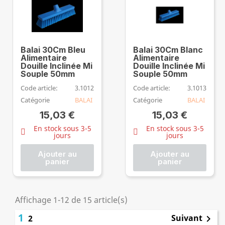
Balai 30Cm Bleu
Balai 30Cm Blanc
Alimentaire
Alimentaire
Douille Inclinée Mi
Douille Inclinée Mi
Souple 50mm
Souple 50mm
Code article:
3.1012
Code article:
3.1013
Catégorie
BALAI
Catégorie
BALAI
15,03 €
15,03 €
En stock sous 3-5
En stock sous 3-5
jours
jours
Ajouter au
Ajouter au
panier
panier
Affichage 1-12 de 15 article(s)
1
Suivant
2
