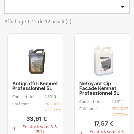

Affichage 1-12 de 12 article(s)
Antigraffiti Kemnet
Netoyant Cip
Professionnel 5L
Facade Kemnet
Professionnel 5L
Code article:
2.8010
Code article:
2.8011
Catégorie
PRODUIT
Catégorie
PRODUIT
NETTOYANT
NETTOYANT
33,61 €
17,57 €
En stock sous 3-5
jours
En stock sous 3-5