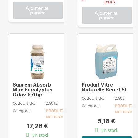
jours
Ajouter au
panier
Ajouter au
panier
Suprem Absorb
Produit Vitre
Max Eucalyptus
Naturelle Senet 5L
Orlav 670gr
Code article:
2.802
Code article:
2.8012
Catégorie
PRODUIT
Catégorie
PRODUIT
NETTOYANT
NETTOYANT
5,18 €
17,26 €
En stock
En stock