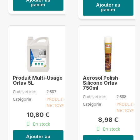
panier
Ajouter au
panier
Produit Multi-Usage
Aerosol Polish
Orlav 5L
Silicone Orlav
750ml
Code article:
2.807
Code article:
2.808
Catégorie
PRODUIT
Catégorie
PRODUIT
NETTOYANT
NETTOYANT
10,80 €
8,98 €
En stock
En stock
Ajouter au