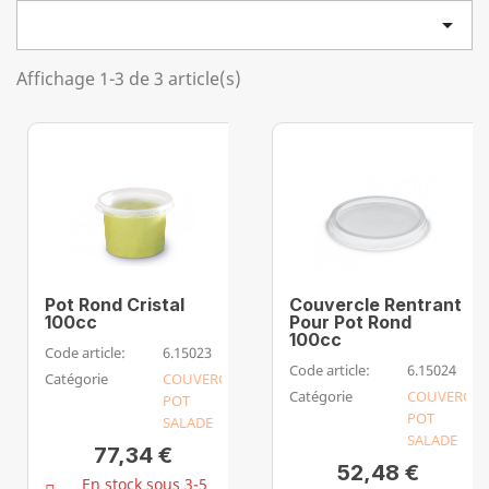

Affichage 1-3 de 3 article(s)
Pot Rond Cristal
Couvercle Rentrant
100cc
Pour Pot Rond
100cc
Code article:
6.15023
Code article:
6.15024
Catégorie
COUVERCLE
Catégorie
COUVERCLE
POT
POT
SALADE
SALADE
77,34 €
52,48 €
En stock sous 3-5