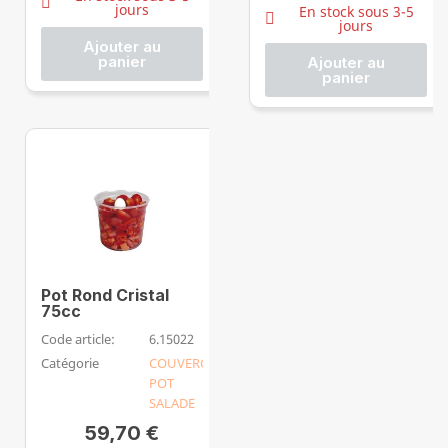
jours
En stock sous 3-5
jours
Ajouter au
panier
Ajouter au
panier
Pot Rond Cristal
75cc
Code article:
6.15022
Catégorie
COUVERCLE
POT
SALADE
59,70 €