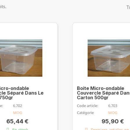
its.
T
icro-ondable
Boite Micro-ondable
le Séparé Dans Le
Couvercle Séparé Dan
750gr
Carton 500gr
e:
6.702
Code article:
6.703
MOG
Catégorie
MOG
65,44 €
95,90 €
En stock
Derniers articles en