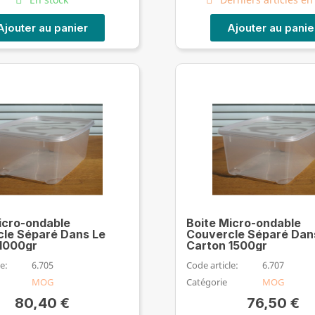
Ajouter au panier
Ajouter au panie
icro-ondable
Boite Micro-ondable
le Séparé Dans Le
Couvercle Séparé Dan
1000gr
Carton 1500gr
e:
6.705
Code article:
6.707
MOG
Catégorie
MOG
80,40 €
76,50 €