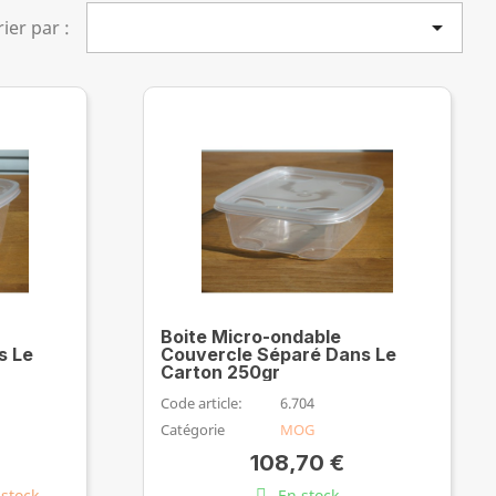

rier par :
Boite Micro-ondable
s Le
Couvercle Séparé Dans Le
Carton 250gr
Code article:
6.704
Catégorie
MOG
108,70 €
 stock
En stock