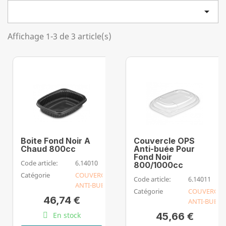

Affichage 1-3 de 3 article(s)
Boite Fond Noir A
Couvercle OPS
Chaud 800cc
Anti-buée Pour
Fond Noir
Code article:
6.14010
800/1000cc
Catégorie
COUVERCLE
Code article:
6.14011
ANTI-BUEE
Catégorie
COUVERCLE
46,74 €
ANTI-BUEE
En stock
45,66 €