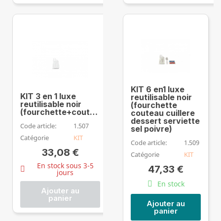
KIT 6 en1 luxe
KIT 3 en 1 luxe
reutilisable noir
reutilisable noir
(fourchette
(fourchette+couteau+serviette2plie)
couteau cuillere
dessert serviette
Code article:
1.507
sel poivre)
Catégorie
KIT
Code article:
1.509
33,08 €
Catégorie
KIT
En stock sous 3-5
47,33 €
jours
En stock
Ajouter au
panier
Ajouter au
panier