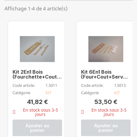
Affichage 1-4 de 4 article(s)
Kit 2En1 Bois
Kit 6En1 Bois
(Fourchette+Couteau)
(Four+Cout+Serv+Cuil+Sel+Poiv)
Code article:
1.5011
Code article:
1.5013
Catégorie
KIT
Catégorie
KIT
41,82 €
53,50 €
En stock sous 3-5
En stock sous 3-5
jours
jours
Ajouter au
Ajouter au
panier
panier