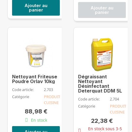
Ajouter au
Ajouter au
panier
panier
Nettoyant Friteuse
Dégraissant
Poudre Orlav 10kg
Nettoyant
Désinfectant
Code article:
2.703
Deterquat DDM 5L
Catégorie
PRODUIT
Code article:
2.704
CUISINE
Catégorie
PRODUIT
88,98 €
CUISINE
En stock
22,38 €
En stock sous 3-5
Ajouter au