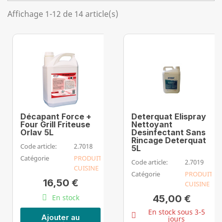
Affichage 1-12 de 14 article(s)
Décapant Force +
Deterquat Elispray
Four Grill Friteuse
Nettoyant
Orlav 5L
Desinfectant Sans
Rincage Deterquat
Code article:
2.7018
5L
Catégorie
PRODUIT
Code article:
2.7019
CUISINE
Catégorie
PRODUIT
16,50 €
CUISINE
En stock
45,00 €
En stock sous 3-5
Ajouter au
jours