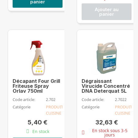
panier
Ajouter au
panier
Décapant Four Grill
Dégraissant
Friteuse Spray
Virucide Concentré
Orlav 750ml
DNA Deterquat 5L
Code article:
2.702
Code article:
2.7022
Catégorie
PRODUIT
Catégorie
PRODUIT
CUISINE
CUISINE
5,40 €
32,63 €
En stock sous 3-5
En stock
jours