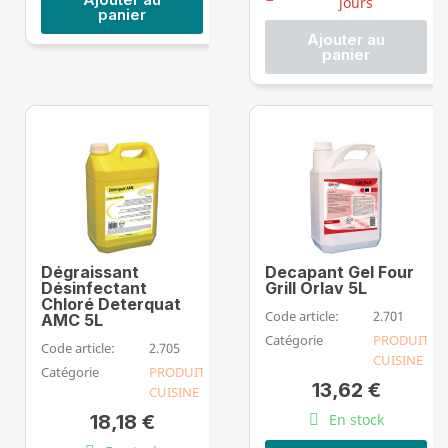
jours
panier
Ajouter au
panier
Dégraissant
Decapant Gel Four
Désinfectant
Grill Orlav 5L
Chloré Deterquat
Code article:
2.701
AMC 5L
Catégorie
PRODUIT
Code article:
2.705
CUISINE
Catégorie
PRODUIT
13,62 €
CUISINE
18,18 €
En stock