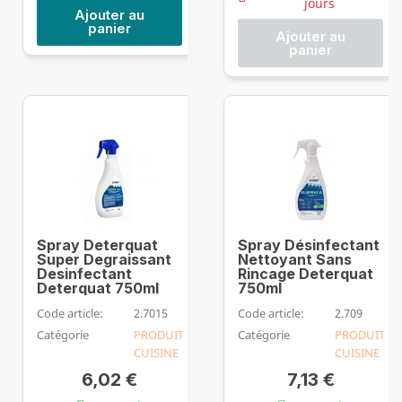
jours
Ajouter au
panier
Ajouter au
panier
Spray Deterquat
Spray Désinfectant
Super Degraissant
Nettoyant Sans
Desinfectant
Rincage Deterquat
Deterquat 750ml
750ml
Code article:
2.7015
Code article:
2.709
Catégorie
PRODUIT
Catégorie
PRODUIT
CUISINE
CUISINE
6,02 €
7,13 €