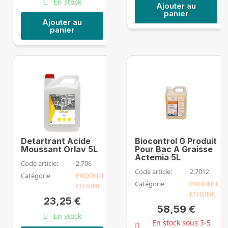
En stock
Ajouter au
panier
Ajouter au
panier
Detartrant Acide
Biocontrol G Produit
Moussant Orlav 5L
Pour Bac A Graisse
Actemia 5L
Code article:
2.706
Code article:
2.7012
Catégorie
PRODUIT
Catégorie
PRODUIT
CUISINE
CUISINE
23,25 €
58,59 €
En stock
En stock sous 3-5