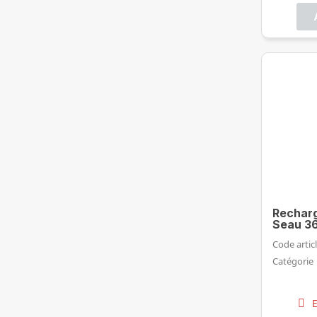
Recharg
Seau 3
Code articl
Catégorie
E