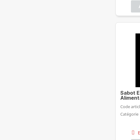
Sabot E
Aliment
Code articl
Catégorie
E