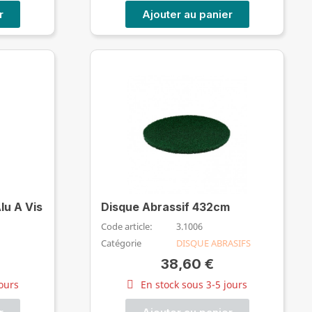
r
Ajouter au panier
lu A Vis
Disque Abrassif 432cm
Code article:
3.1006
Catégorie
DISQUE ABRASIFS
38,60 €
jours
En stock sous 3-5 jours