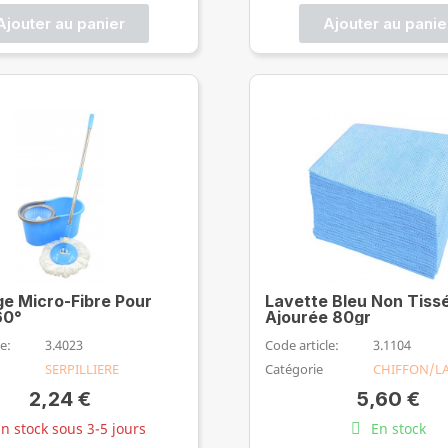
Ajouter au panier
Ajouter au panie
e Micro-Fibre Pour
Lavette Bleu Non Tiss
60°
Ajourée 80gr
e:
3.4023
Code article:
3.1104
SERPILLIERE
Catégorie
CHIFFON/L
2,24 €
5,60 €
n stock sous 3-5 jours
En stock