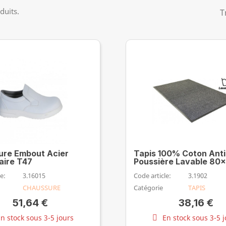
duits.
T
re Embout Acier
Tapis 100% Coton Anti
aire T47
Poussière Lavable 80
e:
3.16015
Code article:
3.1902
CHAUSSURE
Catégorie
TAPIS
51,64 €
38,16 €
n stock sous 3-5 jours
En stock sous 3-5 