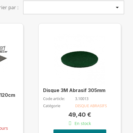

rier par :
Disque 3M Abrasif 305mm
x120cm
Code article:
3.10013
Catégorie
DISQUE ABRASIFS
49,40 €
En stock
jours