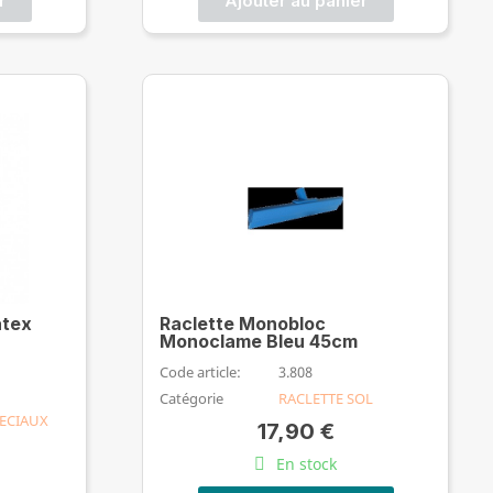
r
Ajouter au panier
atex
Raclette Monobloc
Monoclame Bleu 45cm
Code article:
3.808
Catégorie
RACLETTE SOL
ECIAUX
17,90 €
En stock