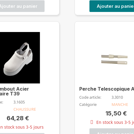
Ajouter au panier
Ajouter au panie
mbout Acier
Perche Telescopique A
aire T39
Code article:
3.3010
e:
3.1605
Catégorie
MANCHE
CHAUSSURE
15,50 €
64,28 €
En stock sous 3-5 
n stock sous 3-5 jours