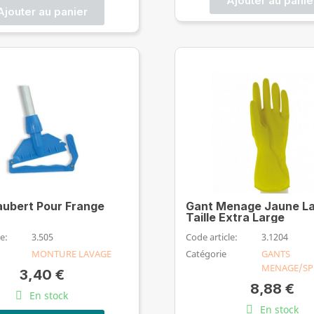
Ajouter au panie
Ajouter au panier
aubert Pour Frange
Gant Menage Jaune L
Taille Extra Large
e:
3.505
Code article:
3.1204
MONTURE LAVAGE
Catégorie
GANTS
MENAGE/SP
3,40 €
8,88 €
En stock
En stock