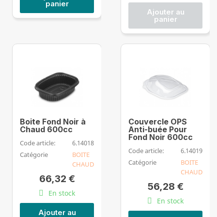
panier
Ajouter au
panier
Boite Fond Noir à
Couvercle OPS
Chaud 600cc
Anti-buée Pour
Fond Noir 600cc
Code article:
6.14018
Code article:
6.14019
Catégorie
BOITE
Catégorie
BOITE
CHAUD
CHAUD
66,32 €
56,28 €
En stock
En stock
Ajouter au