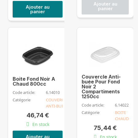
Ajouter au
Ajouter au
panier
panier
Couvercle Anti-
Boite Fond Noir A
buée Pour Fond
Chaud 800cc
Noir 2
Compartiments
Code article:
6.14010
1250cc
Catégorie
COUVERCLE
Code article:
6.14022
ANTI-BUEE
Catégorie
BOITE
46,74 €
CHAUD
En stock
75,44 €
Ajouter au
En stock