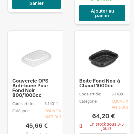
panier
Ajouter au
panier
Couvercle OPS
Boite Fond Noir à
Anti-buée Pour
Chaud 1000cc
Fond Noir
Code article:
6.1409
800/1000cc
Catégorie
COUVERCLE
Code article:
6.14011
ANTI-BUEE
Catégorie
COUVERCLE
64,20 €
ANTI-BUEE
En stock sous 3-5
45,66 €
jours