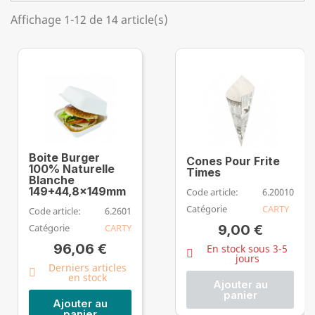
Affichage 1-12 de 14 article(s)
Boite Burger
Cones Pour Frite
100% Naturelle
Times
Blanche
149+44,8x149mm
Code article:
6.20010
Catégorie
CARTY
Code article:
6.2601
9,00 €
Catégorie
CARTY
96,06 €
En stock sous 3-5
jours
Derniers articles
en stock
Ajouter au
panier
Ajouter au
panier