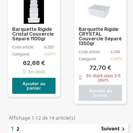
Barquette Rigide
Barquette Rigide
Cristal Couvercle
CRYSTAL
Séparé 1100gr
Couvercle Séparé
1350gr
Code article:
6.203
Code article:
6.204
Catégorie
CARTY
Catégorie
CARTY
62,68 €
72,70 €
En stock
En stock sous 3-5
jours
Ajouter au
panier
Ajouter au
panier
Affichage 1-12 de 14 article(s)
1
Suivant
2
